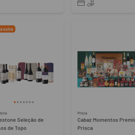
ta extra
tone
Prisca
estone Seleção de
Cabaz Momentos Prem
hos de Topo
Prisca