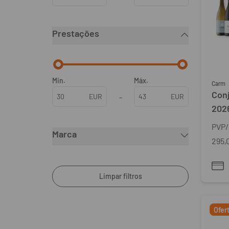
Prestações
Min.
Máx.
Carm
Con
EUR
-
EUR
202
PVP/
Marca
295,
Limpar filtros
Ofer