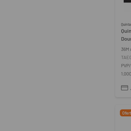
Quinta
Qui
Dou
36
M
TAE
PVP/
1.00
Ofer