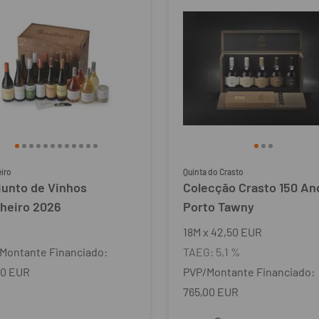
iro
Quinta do Crasto
junto de Vinhos
Colecção Crasto 150 An
lheiro 2026
Porto Tawny
18
M
x
42,50 EUR
Montante Financiado:
TAEG:
5,1 %
00 EUR
PVP/Montante Financiado:
765,00 EUR