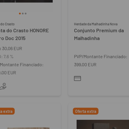
 do Crasto
Herdade da Malhadinha Nova
nta do Crasto HONORE
Conjunto Premium da
ro Doc 2015
Malhadinha
x
30,06 EUR
G:
7,6 %
PVP/Montante Financiado:
Montante Financiado:
399,00 EUR
0,00 EUR
ta extra
Oferta extra