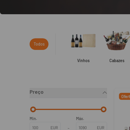
Todos
Vinhos
Cabazes
Filtros
Produt
Preço
Ofer
Min.
Máx.
EUR
-
EUR