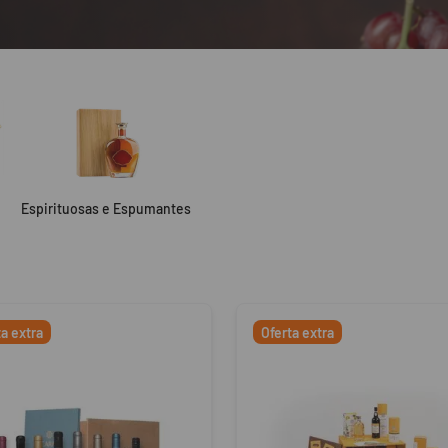
Espirituosas e Espumantes
os
ta extra
Oferta extra