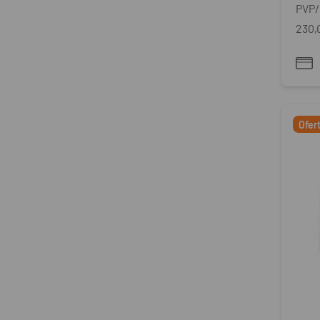
PVP/
230,
Ofer