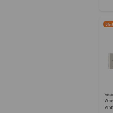
Ofer
Wines
Win
Vin