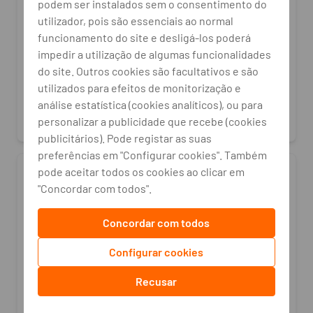
podem ser instalados sem o consentimento do
24
utilizador, pois são essenciais ao normal
M
x
37,76 EUR
funcionamento do site e desligá-los poderá
TAEG:
10,6 %
impedir a utilização de algumas funcionalidades
PVP/Montante Financiado:
do site. Outros cookies são facultativos e são
850,00 EUR
utilizados para efeitos de monitorização e
análise estatística (cookies analíticos), ou para
personalizar a publicidade que recebe (cookies
publicitários). Pode registar as suas
preferências em "Configurar cookies". Também
pode aceitar todos os cookies ao clicar em
"Concordar com todos".
Concordar com todos
Configurar cookies
Recusar