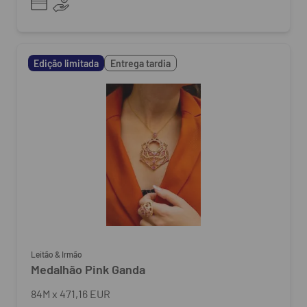
Edição limitada
Entrega tardia
Leitão & Irmão
Medalhão Pink Ganda
84
M
x
471,16 EUR