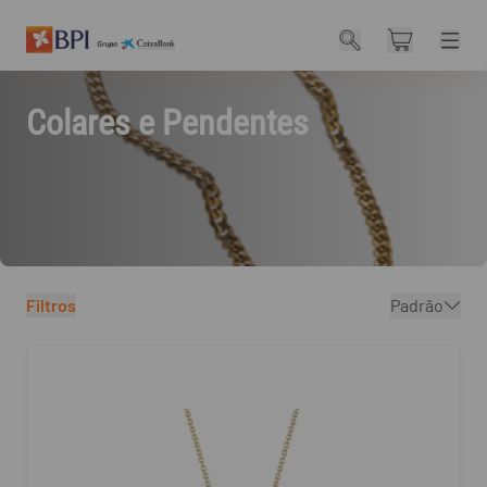
Deloitte Marketbank
itens no carr
Abri
Colares e Pendentes
Filtros
Padrão
Filtros
Produtos