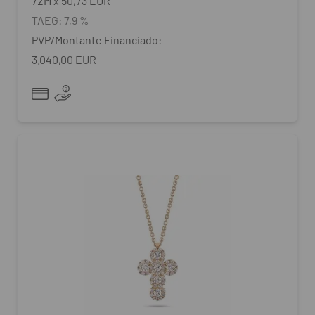
72
M
x
50,73 EUR
TAEG:
7,9 %
PVP/Montante Financiado:
3.040,00 EUR