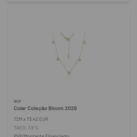
WOF
Colar Coleção Bloom 2026
72
M
x
73,42 EUR
TAEG:
7,9 %
PVP/Montante Financiado: