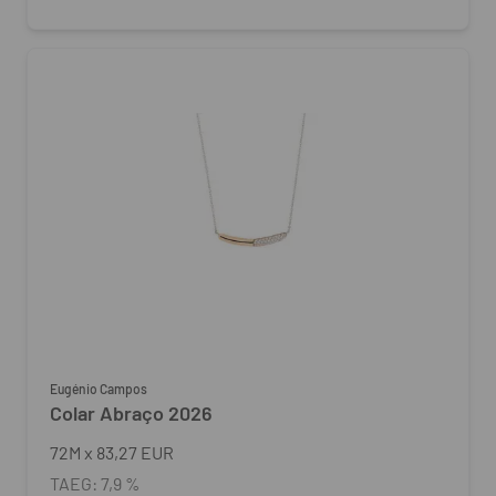
Eugénio Campos
Colar Abraço 2026
72
M
x
83,27 EUR
TAEG:
7,9 %