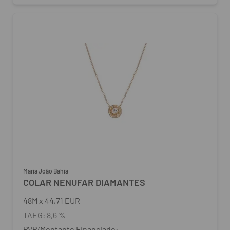
Maria João Bahia
COLAR NENUFAR DIAMANTES
48
M
x
44,71 EUR
TAEG:
8,6 %
PVP/Montante Financiado: