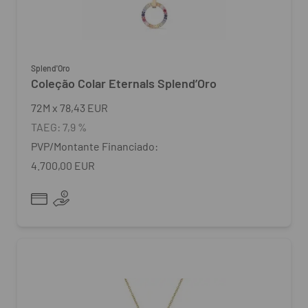
Splend'Oro
Coleção Colar Eternals Splend’Oro
72
M
x
78,43 EUR
TAEG:
7,9 %
PVP/Montante Financiado:
4.700,00 EUR