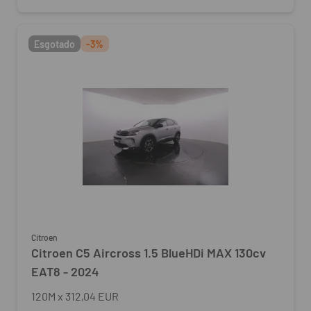
Esgotado
-3%
Citroen
Citroen C5 Aircross 1.5 BlueHDi MAX 130cv
EAT8 - 2024
120
M
x
312,04 EUR