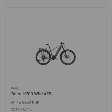
Beeq
Beeq M700 Wild ATB
60
M
x
54,43 EUR
TAEG:
8,2 %