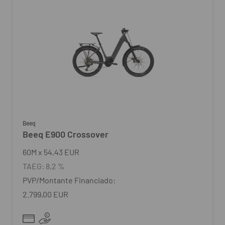
Beeq
Beeq E900 Crossover
60
M
x
54,43 EUR
TAEG:
8,2 %
PVP/Montante Financiado:
2.799,00 EUR