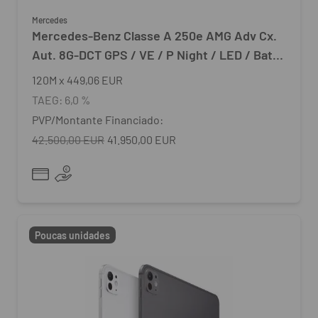
Mercedes
Mercedes-Benz Classe A 250e AMG Adv Cx.
Aut. 8G-DCT GPS / VE / P Night / LED / Bat.
15.8 kWh - 2025
120
M
x
449,06 EUR
TAEG:
6,0 %
PVP/Montante Financiado:
42.500,00 EUR
41.950,00 EUR
Poucas unidades