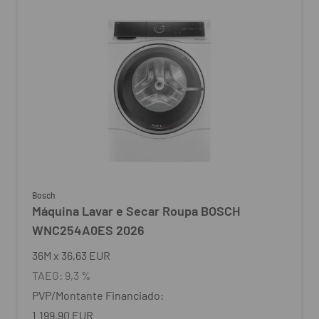
Bosch
Máquina Lavar e Secar Roupa BOSCH
WNC254A0ES 2026
36
M
x
36,63 EUR
TAEG:
9,3 %
PVP/Montante Financiado:
1.199,90 EUR