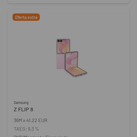
Oferta extra
Samsung
Z FLIP 8
36
M
x
41,22 EUR
TAEG:
9,3 %