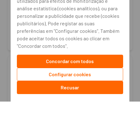
utilizados para efeitos de monitorização e
Allergy RH1833E0
análise estatística (cookies analíticos), ou para
PVP/Montante Financiado:
personalizar a publicidade que recebe (cookies
189,90 EUR
publicitários). Pode registar as suas
preferências em "Configurar cookies". Também
pode aceitar todos os cookies ao clicar em
"Concordar com todos".
Concordar com todos
Oferta extra
Configurar cookies
Recusar