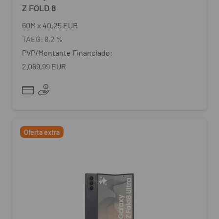
Z FOLD 8
60
M
x
40,25 EUR
TAEG:
8,2 %
PVP/Montante Financiado:
2.069,99 EUR
Oferta extra