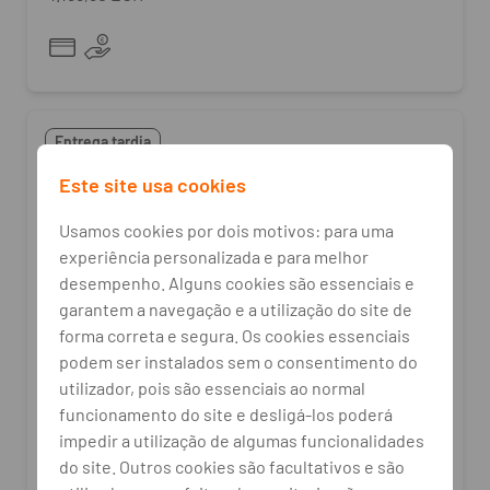
Entrega tardia
Este site usa cookies
Usamos cookies por dois motivos: para uma
experiência personalizada e para melhor
desempenho. Alguns cookies são essenciais e
garantem a navegação e a utilização do site de
forma correta e segura. Os cookies essenciais
podem ser instalados sem o consentimento do
utilizador, pois são essenciais ao normal
funcionamento do site e desligá-los poderá
impedir a utilização de algumas funcionalidades
Rowenta
do site. Outros cookies são facultativos e são
Aspirador Versátil ROWENTA X-Force 8.80